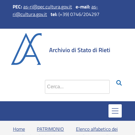
PEC:
as-ri@pec.cultura.gov.it
e-mail:
as-
ri@cultura.gov.it
tel:
(+39) 0746/204297
si apre in una 
si apre in 
si apr
Archivio di Stato di Rieti
Cerca nel sito
Home
PATRIMONIO
Elenco alfabetico dei