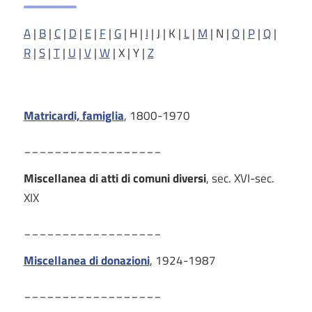
A
|
B
|
C
|
D
|
E
|
F
|
G
| H |
I
| J | K |
L
|
M
| N |
O
|
P
|
Q
|
R
|
S
|
T
|
U
|
V
|
W
| X | Y |
Z
Matricardi, famiglia
, 1800-1970
__________________
Miscellanea di atti di comuni diversi
, sec. XVI-sec.
XIX
__________________
Miscellanea di donazioni
, 1924-1987
__________________